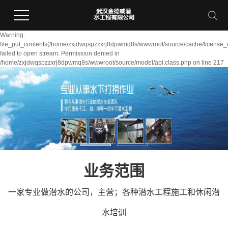
Warning:
file_put_contents(/home/zxjdwqspzzxrj8dpwmq8s/wwwroot/source/cache/license_
failed to open stream: Permission denied in
/home/zxjdwqspzzxrj8dpwmq8s/wwwroot/source/model/api.class.php on line 217
业务范围
一家专业做潜水的公司，主营；各种潜水工程施工和休闲潜
水培训