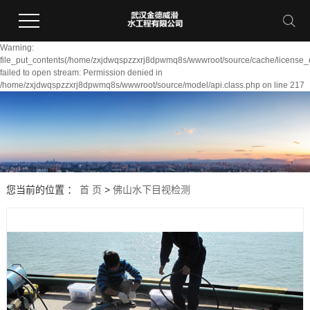
Warning:
file_put_contents(/home/zxjdwqspzzxrj8dpwmq8s/wwwroot/source/cache/license_
failed to open stream: Permission denied in
/home/zxjdwqspzzxrj8dpwmq8s/wwwroot/source/model/api.class.php on line 217
您当前的位置 ：
首 页
>
佛山水下目视检测