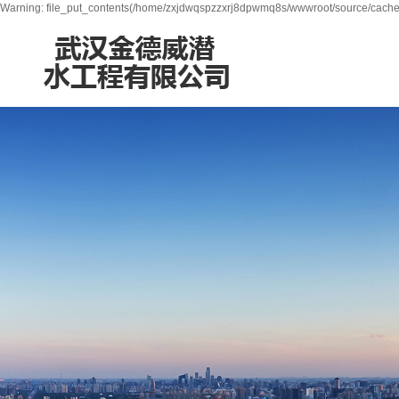
Warning: file_put_contents(/home/zxjdwqspzzxrj8dpwmq8s/wwwroot/source/cache/l