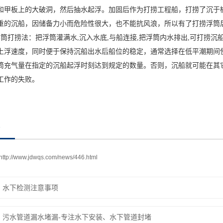
和甲板上的大破洞，然后抽水起浮。加固后作为打捞工程船，打捞了沉于榆
重的沉船，因储备力小而危险性很大，也不能抗风浪，所以有了打捞浮筒
打捞法：把浮筒灌满水,沉入水底,与船连接,把浮筒内水排出,可打捞沉
上浮速度，同时便于保持沉船出水后船位的稳定，通常选择在低平潮期间
筒充气量在指定的沉船起浮时刻达到规定的数量。否则，沉船就可能在其
工作的失败。
http://www.jdwqs.com/news/446.html
：
水下检测注意事项
：
污水管道漏水堵漏-专注水下安装、水下管道封堵