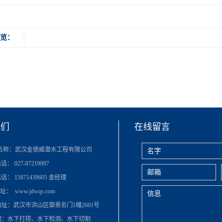
浏览：
我们
在线留言
名称：武汉金德威潜水工程有限公司
 027-87219997
： 15871439605 金经理
： www.jdwqs.com
址：武汉市洪山区御景名门1幢2601号
词：水下打捞、水下检测、水下切割