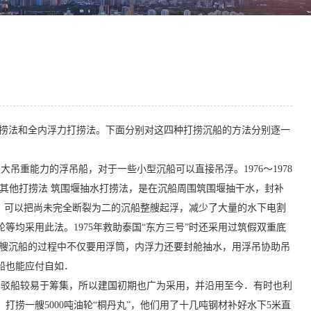
捞法和全内浮力打捞法。下面分别对这四种打捞沉船的方法分别逐一
大吊重能力的浮吊船，对于一些小型沉船可以直接吊浮。1976～1978
法。其他打捞法 筑围堰抽水打捞法，是在沉船周围筑围堰抽干水，封补
法，可以把尚未完全断裂为二的沉船整艘起浮，减少了大量的水下电割
轮等均采用此法。1975年救助泰国“东方三号”时还采用过筑假双重底
一艘沉船的过程中不仅要用浮筒，内浮力还要封舱抽水，用浮吊协助吊
船也能应付自如．
驳船较易于筹集，所以建国初期也广为采用，并沿用至今．有时也利
打捞一艘5000吨油轮“桐丹丸”，他们用了十几吨钢材补好水下5米直