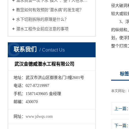
潜水员谈一次下水“摸人”：整个人在水下哆嗦
径大破洞
教您如何有效预防“潜水病”的发生呢？
较大或较
水下切割拆除的原理是什么？
3、浮筒
潜水工程作业前应注意的事项
的纵倾和
划，使浮
C
整个打捞
联系我们
Contact Us
武汉金德威潜水工程有限公司
标签
地址：武汉市洪山区御景名门1幢2601号
电话：027-87219997
本文网址：
手机：15871439605 金经理
邮编：430070
上一篇
网址：
www.jdwqs.com
下一篇