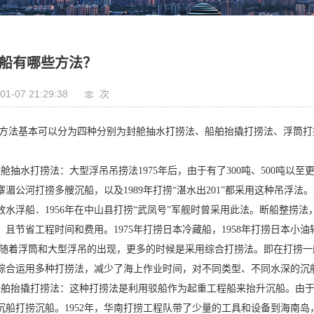
船有哪些方法？
01-07 21:29:38
次
方法基本可以分为四种分别为封舱抽水打捞法、船舶抬撬打捞法、浮筒打
述。
抽水打捞法：大型浮吊吊捞法1975年后，由于有了300吨、500吨以至更
寨湄公河打捞多艘沉船，以及1989年打捞“湛水出201”都采用这种吊浮
放水浮船．1956年在中山县打捞“武凤号”军舰时曾采用此法。断船整捞
，且节省工程时间和费用。1975年打捞日本冷藏船，1958年打捞日本小油
 随着浮筒和大型浮吊的出现，更多的时候是采用综合打捞法。即在打捞
综合运用多种打捞法，减少了海上作业时间，对不同类型、不同水深的沉
抬撬打捞法：这种打捞法是利用驳船作为起重工程船来抬升沉船。由于
沉船打捞沉船。1952年，华南打捞工程队带了少量的工具和设备到海南岛，