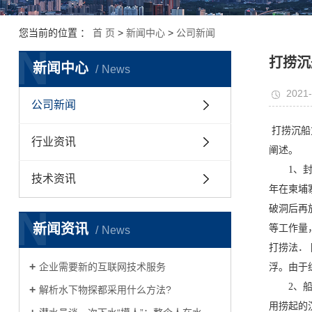
您当前的位置 ：
首 页
>
新闻中心
>
公司新闻
N
打捞沉
新闻中心
News
2021-
公司新闻
打捞沉船
行业资讯
阐
1、封舱
技术资讯
年在柬埔
N
破洞后再
新闻资讯
等工作量
News
打捞法．
企业需要新的互联网技术服务
浮。由于
2、船舶
解析水下物探都采用什么方法?
用捞起的