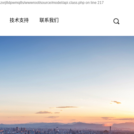
zzxrj8dpwmq8s/wwwroot/source/model/api.class.php on line 217
技术支持
联系我们