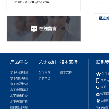
E-mail:39870806@qq.com
最近
产品中心
关于我们
技术支持
联系
水下补强加固
公司简介
技术支持
公司
水下地形勘测
资质荣誉
联系电话：
水下目视检测
联系电话
水下电焊切割
公司网址
水下摄像检查
公司地
水下失物打捞
船舶检测清理
关键