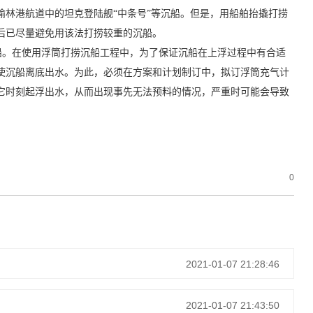
林港航道中的坦克登陆舰“中条号”等沉船。但是，用船舶抬撬打捞
后已尽量避免用该法打捞较重的沉船。
船。在使用浮筒打捞沉船工程中，为了保证沉船在上浮过程中有合适
使沉船离底出水。为此，必须在方案和计划制订中，拟订浮筒充气计
它时刻起浮出水，从而出现事先无法预料的情况，严重时可能会导致
0
2021-01-07 21:28:46
2021-01-07 21:43:50