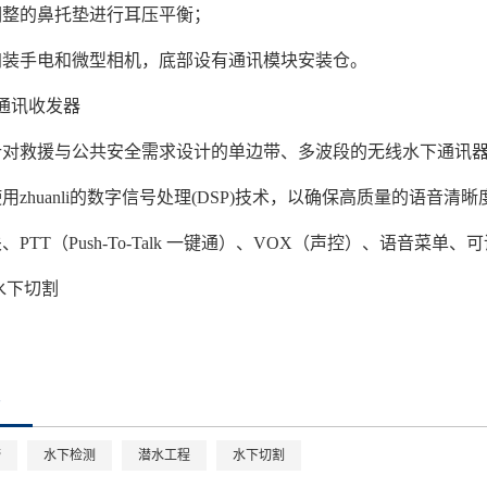
调整的鼻托垫进行耳压平衡；
加装手电和微型相机，底部设有通讯模块安装仓。
通讯收发器
针对救援与公共安全需求设计的单边带、多波段的无线水下通讯
用zhuanli的数字信号处理(DSP)技术，以确保高质量的语
、PTT（Push-To-Talk 一键通）、VOX（声控）、语音
水下切割
捞
水下检测
潜水工程
水下切割