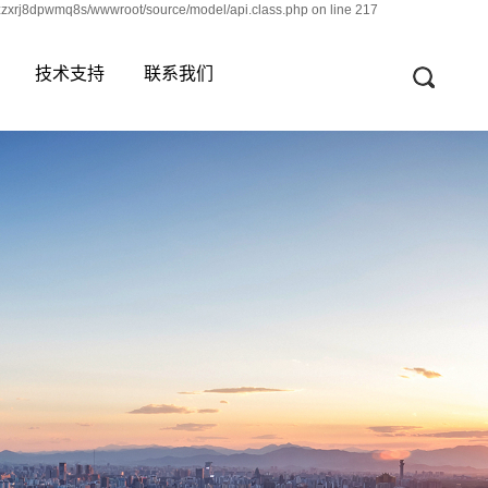
zzxrj8dpwmq8s/wwwroot/source/model/api.class.php on line 217
技术支持
联系我们